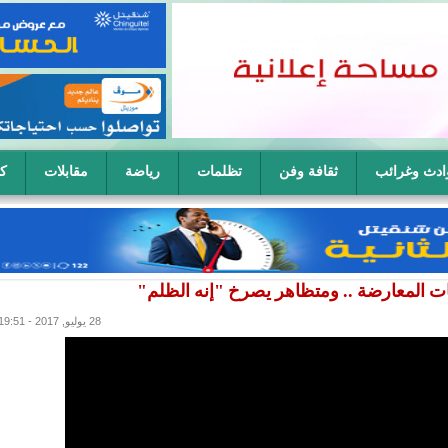
ادث وغرائب
ثقافة وفن
تظلمات
رياضة
مقابلات
كا
ح سيدة في آن واحد
ات المعارضة .. ومتظاهر يصرخ "إنه الظلم"
28 يوليو, 2017 - 19:51