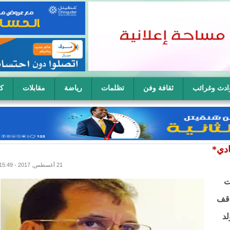
ادث وغرائب
ثقافة وفن
تظلمات
رياضة
مقابلات
كا
ح سيدة في آن واحد
ادي*
21 أغسطس, 2017 - 15:49
ت
اقف
لد