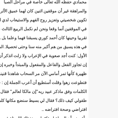
محمادي حفظه الله تعالى خاصة في مراحل الصبا
والمراهقة غير أن موقفين اثنين كان لهما عميق الأثر
تكوين شخصيتي وتعزيز روح الفهم والاستيعاب لدي ا
في الموقفين أنما وقعا ونحن لم نكمل الربيع الثالث
تقربيا وحينها كان أحمد كوري يسبقنا فهما وعلما بل و
في هذه يسبق من هم أكبر منه سنا وحتى تحصيلا. ا
الأول: كنت أجد صعوبة في الإعراب ولا زلت اتذكر أن 
إن تجاوز الفعل والفاعل والمفعول والمبتدأ وخبره إن 
ظهيرة كأنها تمر أمامي الآن مر السحاب شاهدنا قنينة
فتطوعت زهوا وقلت أستطيع أن أعرب الجملة إن : ح
الكلمات وفق ماذكر عبيد ربه"إن مالكا لعالم" فقال
طفولي كيف ذلك؟ فقال لي بسيط سنضع مكانها كلمة ال
افتراضي وصحة افتراضه ..