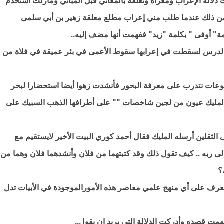
دلالة الإعراب ومغزاه وتعلقة بالمعاني قبل المباني ومازلت استخدم
 من ذلك عندما طلب مني إعراب مطلع معلقة زهير بن أبي سلمى
ة" أوفى " بكلمة "زيد" ففهمت أنها مضف إليه..
ك الدرس لسقطت في إعرابها سقوط الأعمى في بئر عميقة في فلاة من
طوعات نتدرب على معرفة البحور فأنشدت زهوا أيضا استحضارا لبحر
ع المليك عيون من لجين شاخصات "" على أطرافها الذهب السبيك على
الثقلين أرسله المليك فقال أحمد كوري البيت الأخير لايستقيم مع
ير إلى ربه .. كيف تقول ذلك وقد كتبتهما من فلان وأنشدهما فلان وهما من
؟
تعرف على أي منهج علمي معاصر هذه الأمورالموجودة في الأبيات تدل
فهمت قصده وأدركت الدلالة التي يريد ان يقول..