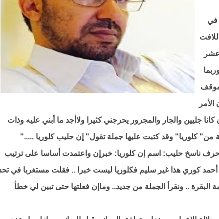
 في
للافت
 عشر
ربما
لموقف
الأمر
كانا جليين والجار والمجرور يحرجني كثيرا ولاأجد ما أبني عليه وذات
 من" كلوريا" وقد كتبت عليها جملة تقول" إن حليب كلوريا ....."
رف ناسخ حليب: اسم إن كلوريا: خبرإن واعتمدت أساسا على ترتيب
 أحمد كوري هذا غير سليم فكلوريا ليست خبرا .. فقلت مستغربا في تحد
بقرة .. ونقرأ الجملة من جديد.. وماإن فعلتها حتى تبين لي خطأ