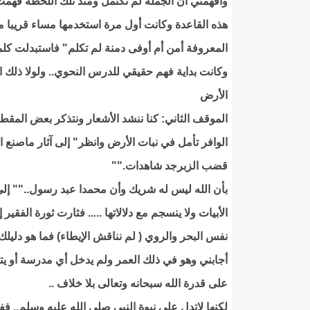
وأفهمني أن الجملة لم تكتمل ومنذ تلك اللحظة فهمت 
هذه القاعدة وكانت أول مرة استخدمها مساء قريبا
المعروفة أمن أم أوفى دمنة لم تكلم" فاستبدلت كلم
وكانت بداية فهم حقيقي للدرس النحوي.. ولولا ذل
الأرض
الموقف الثاني: كنا ننشد الأشعار ونتذكر بعض المق
الوافر تأمل في نبات الأرض وانظر" إلى آثار ماصن
قضب الزبرجد شاهدات.""
بأن الله ليس له شريك وأن محمدا عبد رسول.."" إلى 
الأبيات ولا ينسجم مع دلالاتها ..... فثارت ثورة الفق
نفس البحر والروي ( لم نناقش الإيطاء) فما هو دليلك
أجابني وهو في ذلك العمر ولم يدخل أي مدرسة أو ي
على قدرة الله سبحانه وتعالى بلا خلاف ..
لكنها لاتدل على نبوة النبي صلى الله عليه وسلم.. ف