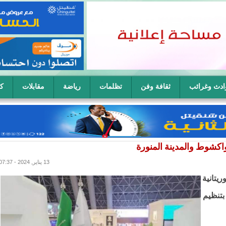
ادث وغرائب
ثقافة وفن
تظلمات
رياضة
مقابلات
كا
ح سيدة في آن واحد
اكشوط والمدينة المنورة
13 يناير, 2024 - 07:37
ريتانية
بتنظيم