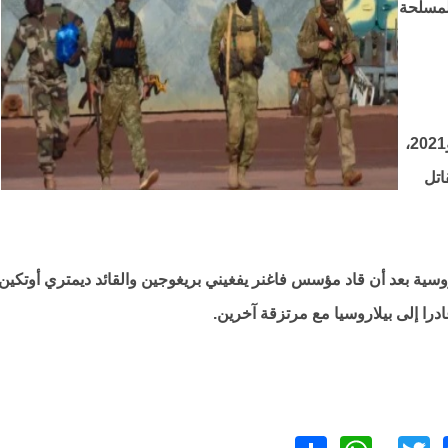
ت المسلحة
استولى على السلطة عبر انقلابين في عامي 2020 و2021،
اتل
روسية بعد أن قاد مؤسس فاغنر يفغيني بريغوجين والقائد ديمتري أوتكين
را إلى بيلاروسيا مع مرتزقة آخرين.