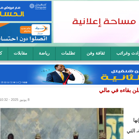
ادث وغرائب
ثقافة وفن
تظلمات
رياضة
مقابلات
كا
ح سيدة في آن واحد
علن بقاءه في مالي
8 يونيو, 2025 - 10:32
ها
 التي