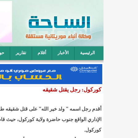
الرئيسية
الأخبار
أقلام
تقارير
حو
فقيه موريتاني: يمكن لأربعة رجال أن يتناوبوا على نكا
كوركول: رجل يقتل شقيقه
أقدم رجل اسمه ” ولد خير الله” على قتل شقيقه طعن
الإداري الواقع جنوب حاضرة ولاية كوركول، حيث قام 
كوركول.