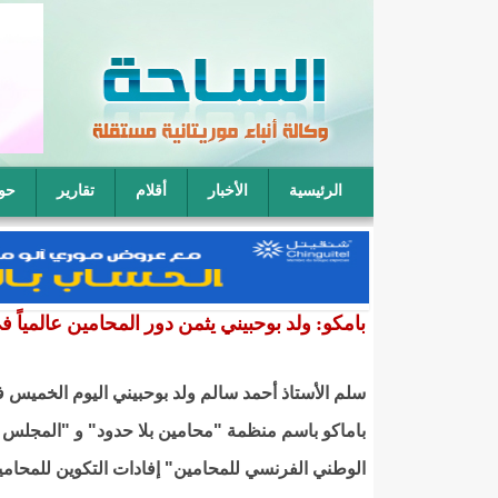
الرئيسية
الأخبار
أقلام
تقارير
حو
فقيه موريتاني: يمكن لأربعة رجال أن يتناوبوا على نكا
بامكو: ولد بوحبيني يثمن دور المحامين عالمياً ف
سلم الأستاذ أحمد سالم ولد بوحبيني اليوم الخميس 
باماكو باسم منظمة "محامين بلا حدود" و "المجلس
الوطني الفرنسي للمحامين" إفادات التكوين للمحامي