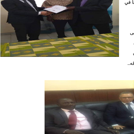
ا في
لى
ه..