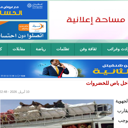
ادث وغرائب
ثقافة وفن
تظلمات
رياضة
مقابلات
كا
ح سيدة في آن واحد
اخل باص للخضروات
10 أبريل, 2026 - 22:48
 للإدارة الجهوية
ى ما يقارب
بموجب