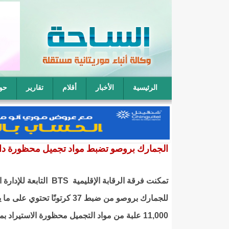
الرئيسية
الأخبار
أقلام
تقارير
حو
فقيه موريتاني: يمكن لأربعة رجال أن يتناوبوا على نكا
الجمارك بروصو تضبط مواد تجميل محظورة د
تمكنت فرقة الرقابة الإقليمية BTS التابعة
للجمارك بروصو من ضبط 37 كرتونًا تحتوي عل
11,000 علبة من مواد التجميل محظورة الاستيراد 