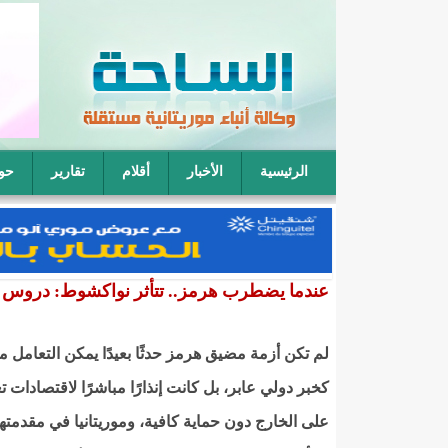
الرئيسية
الأخبار
أقلام
تقارير
حو
فقيه موريتاني: يمكن لأربعة رجال أن يتناوبوا على نكا
عندما يضطرب هرمز.. تتأثر نواكشوط: دروس وع
لم تكن أزمة مضيق هرمز حدثًا بعيدًا يمكن التعامل م
كخبر دولي عابر، بل كانت إنذارًا مباشرًا لاقتصادات ت
على الخارج دون حماية كافية، وموريتانيا في مقدمتها