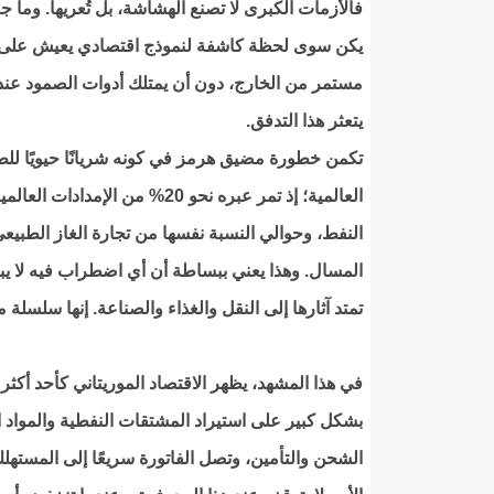
فالأزمات الكبرى لا تصنع الهشاشة، بل تُعريها. وما 
يكن سوى لحظة كاشفة لنموذج اقتصادي يعيش على
مستمر من الخارج، دون أن يمتلك أدوات الصمود عند
يتعثر هذا التدفق.
تكمن خطورة مضيق هرمز في كونه شريانًا حيويًا للط
العالمية؛ إذ تمر عبره نحو 20% من الإمدادات ال
النفط، وحوالي النسبة نفسها من تجارة الغاز الطبيع
المسال. وهذا يعني ببساطة أن أي اضطراب فيه لا يبق
تمتد آثارها إلى النقل والغذاء والصناعة. إنها سلسلة
في هذا المشهد، يظهر الاقتصاد الموريتاني كأحد أكث
بشكل كبير على استيراد المشتقات النفطية والمواد ا
الشحن والتأمين، وتصل الفاتورة سريعًا إلى المستهلك