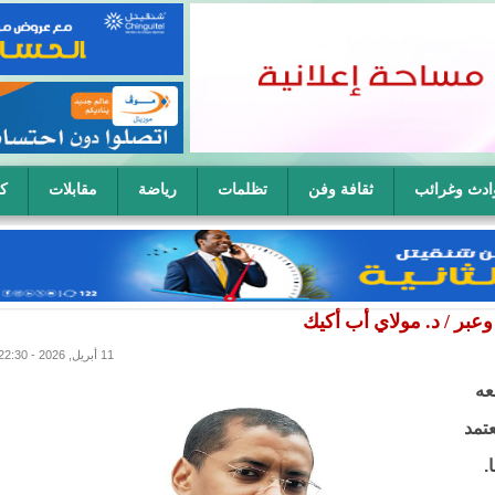
ادث وغرائب
ثقافة وفن
تظلمات
رياضة
مقابلات
كا
ح سيدة في آن واحد
بر / د. مولاي أب أكيك
11 أبريل, 2026 - 22:30
عه
عتمد
.