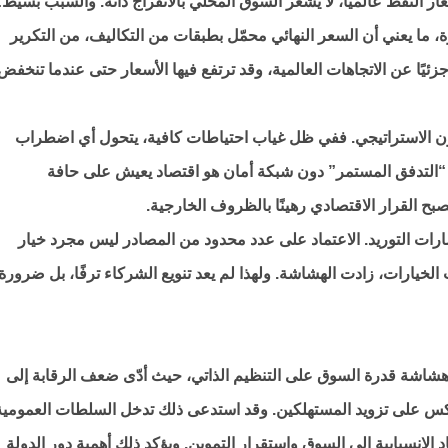
ار النفط عالميًا، لا يشعر السوق المحلي بالانفراج ذاته. والسبب بسيط:
رة، ما يعني أن السعر النهائي محمّل بطبقات من التكاليف، من التكرير
زئيًا عن الاتجاهات العالمية، وقد ترتفع فيها الأسعار حتى عندما تنخفض
زون الاستراتيجي. ففي ظل غياب احتياطات كافية، يتحول أي اضطراب
 “التدفق المستمر” دون شبكة أمان هو اقتصاد يعيش على حافة
بح القرار الاقتصادي رهينًا بالظروف الخارجية.
سارات التوريد. الاعتماد على عدد محدود من المصادر ليس مجرد خيار
خيارات، زادت الهشاشة. ولهذا لم يعد تنويع الشركاء ترفًا، بل ضرورة
هشاشة قدرة السوق على التنظيم الذاتي، حيث أدّى ضعف الرقابة إلى
س على تزويد المستهلكين. وقد استدعى ذلك تدخل السلطات العمومية
الانسيابية إلى السوق واستقرار التموين. ويؤكد ذلك أهمية دور الدولة