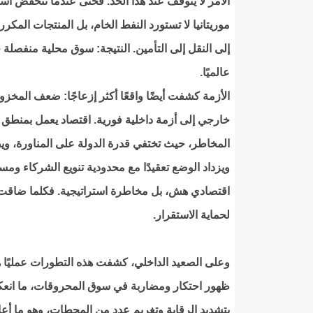
الأمر لا يتوقف عند هذا الحد. فحتى عندما تنخفض أسع
موريتانيا لا تستورد النفط الخام، بل المنتجات المكر
إلى النقل إلى التأمين. النتيجة: سوق محلية منفصلة ج
عالميًا.
الأزمة كشفت أيضًا واقعًا أكثر إزعاجًا: ضعف المخ
خارجي إلى أزمة داخلية فورية. اقتصاد يعمل بمنطق
المخاطر، حيث تختفي قدرة الدولة على المناورة، ويص
ويزداد الوضع تعقيدًا مع محدودية تنويع الشركاء وم
اقتصادي هش، بل مخاطرة استراتيجية. فكلما ضاقت ال
لحماية الاستقرار.
وعلى الصعيد الداخلي، كشفت هذه التطورات عمليًا 
ظهور احتكار ومضاربة في سوق المحروقات، ما انعك
بتشديد الرقابة وتغريم عدد من المحطات، وهو ما أعاد 