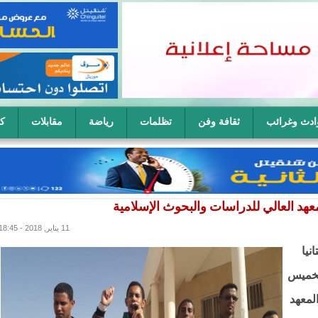
ادث وغرائب
ثقافة وفن
تظلمات
رياضة
مقابلات
كا
ح سيدة في آن واحد
عهد العالي للدراسات والبحوث الإسلامية
11 يناير, 2018 - 18:45
نيا
الخميس
 المعهد