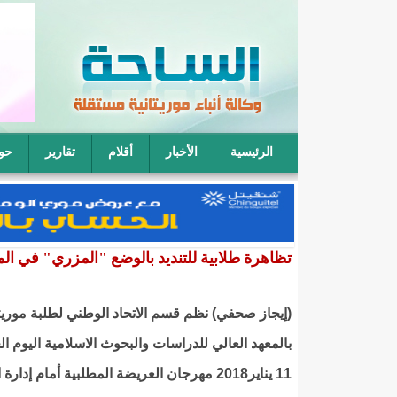
الرئيسية
الأخبار
أقلام
تقارير
حو
فقيه موريتاني: يمكن لأربعة رجال أن يتناوبوا على نكا
تظاهرة طلابية للتنديد بالوضع "المزري" في الم
(إيجاز صحفي) نظم قسم الاتحاد الوطني لطلبة موريتا
بالمعهد العالي للدراسات والبحوث الاسلامية اليوم 
11 يناير2018 مهرجان العريضة المطلبية أمام إدارة