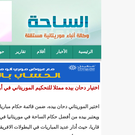
الرئيسية
الأخبار
أقلام
تقارير
حو
فقيه موريتاني: يمكن لأربعة رجال أن يتناوبوا على نكا
اختيار دحان بيده ممثلا للتحكيم الموريتاني في أ
اختير الموريتاني دحان بيده، ضمن قائمة حكام مباري
ويعتبر بيده من أفضل حكام الساحة في موريتانيا في
قاريا، حيث أدار عديد المباريات في البطولات الافريق