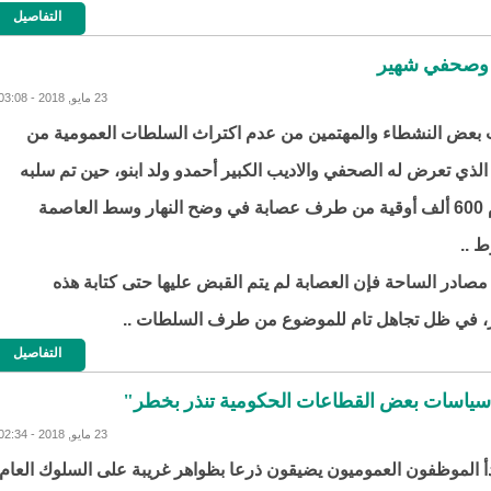
التفاصيل
ب وصحفي شهير
23 مايو, 2018 - 03:08
بعض النشطاء والمهتمين من عدم اكتراث السلطات العمومية من
 الذي تعرض له الصحفي والاديب الكبير أحمدو ولد ابنو، حين تم سلبه
قبل أيام 600 ألف أوقية من طرف عصابة في وضح النهار وسط العاصمة
ط ..
ادر الساحة فإن العصابة لم يتم القبض عليها حتى كتابة هذه
 في ظل تجاهل تام للموضوع من طرف السلطات ..
التفاصيل
سياسات بعض القطاعات الحكومية تنذر بخطر"
23 مايو, 2018 - 02:34
بدأ الموظفون العموميون يضيقون ذرعا بظواهر غريبة على السلوك العام