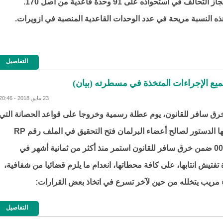
لتحالف في استحواذه على 91 وحدة قاعدية من أصل 170.
ذه النسبة مريحة في عدد الوحدات القاعدية المنصبة في ازويرات.
التفاصيل
ميع الإجراءات المتخذة في مسطرته (بيان)
23 مايو, 2018 - 20:46
رق سافر للقانون، يوم عطلة رسمية وخروجا على قواعد الحصانة التي
نص عليها الدستور لصالح أعضاء البرلمان فتح التحقيق في الملف رقم RP
004/2017 ضمن خرق سافر للقانون استمر منذ أكثر من ثمانية أشهر في
تيش انتابها، على كافة محطاتها، انعدام ما يلزم قضائيا من شفافية،
مريب يتخلله من حين لآخر تسرع في اتخاذ بعض القرارات:
التفاصيل