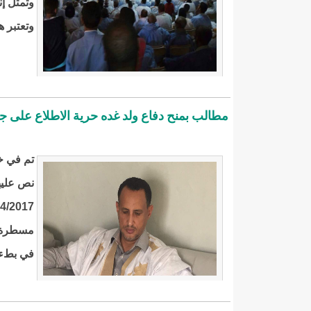
وتمثل إنجاز ا
وتعتبر ه
مطالب بمنح دفاع ولد غده حرية الاطلاع على ج
تم في خ
مسطرة تف
في بطء 