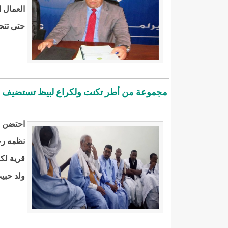
العمال ا
حتى تتح
مجموعة من أطر تكنت ولكراع لبيظ تستضيف 
نظمه رج
قرية لك
ولد حبي