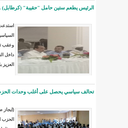
الرئيس يطعم ستين حامل "حقيبة" (كرطابل) .
استدعت 
السياسية
وعقب تف
داخل ال
العزيز ب
تحالف سياسي يحصل على أغلب وحدات الحزب 
(ايجاز 
الحزب ال