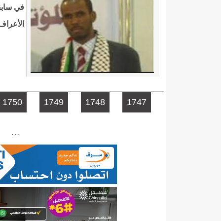
في سابقة
اﻷعراف 
الصفحات
1750
1749
1748
1747
…