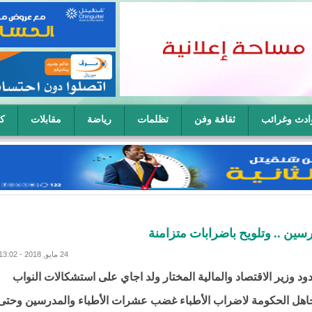
ادث وغرائب
ثقافة وفن
تظلمات
رياضة
مقابلات
كا
ح سيدة في آن واحد
سين .. وتلويح باضرابات متزامنة
24 مايو, 2018 - 13:02
ود وزير الاقتصاد والمالية المختار ولد اجاي على استشكالات النواب
اهل الحكومة لاضراب الأطباء غضب عشرات الأطباء والمدرسين وحتى