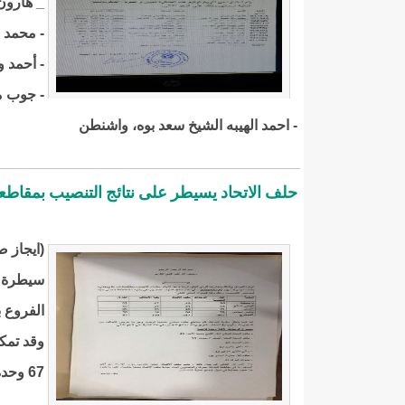
_ هارون 
- محمد و
- أحمد و
- جوب م
- احمد الهيبه الشيخ سعد بوه، واشنطن
حلف الاتحاد يسيطر على نتائج التنصيب بمقاطعة
(ايجاز 
سيطرة ح
الفروع 
وقد تمكن
67 وحدة قاعدية بعد اغلاق عملية التنصيب ومغادرة اللجان.