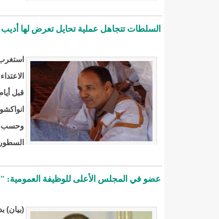
السلطات تتجاهل عملية تحايل تعرض لها أدي
استغرب 
الاعتداء
انواكشو
وحسب مص
السطور،
عضو في المجلس اﻷعلى للوظيفة العمومية: "
(بيان) 