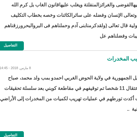
االفوضى والغرائزالمنفلتة ويغلب عليهاقانون الغاب بل كرم الله
وتعالى الإنسان وفضله على سائرالكائنات وخصه بخطاب التكليف
لية قال تعالى (ولقدكرمنابنى آدم وحملناهم فى البروالبحرورزقناهم
بات وفضلناهم عل
التفاصيل
8 مارس, 2018 - 14:45
ل الجمهورية في ولاية الحوض الغربي احمدو بمب ولد محمد، صباح
اليوم باعتقال 11 شخصا تم توقيفهم في مقاطعة كوبني بعد سلسلة تحقيقات
 أكدت تورطهم في عمليات تهريب لكميات من المخدرات إلى الأراضي
ية ..
التفاصيل