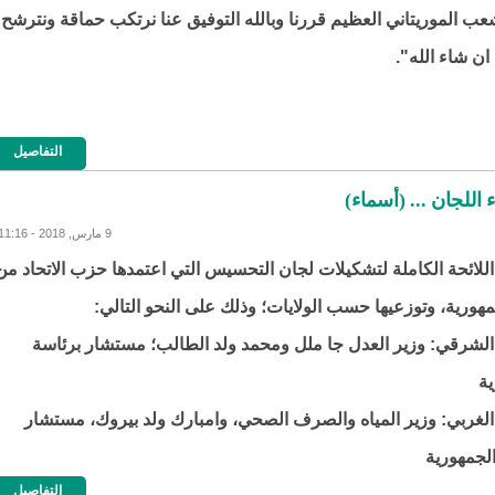
شعب الموريتاني العظيم قررنا وبالله التوفيق عنا نرتكب حماقة ونترشح
ان شاء الله".
التفاصيل
للجان ... (أسماء)
9 مارس, 2018 - 11:16
للائحة الكاملة لتشكيلات لجان التحسيس التي اعتمدها حزب الاتحاد من
هورية، وتوزعيها حسب الولايات؛ وذلك على النحو التالي:
لشرقي: وزير العدل جا ملل ومحمد ولد الطالب؛ مستشار برئاسة
ية
لغربي: وزير المياه والصرف الصحي، وامبارك ولد بيروك، مستشار
الجمهورية
التفاصيل