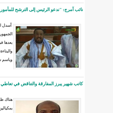
نائب آمرج: "ندعو الرئيس إلى الترشح للمأمورية
أسدل الس
الجمهوري
بعدها ف
والبناءة
وباسم سا
كاتب شهير يبرز المفارقة والتناقض في تعاطي 
هناك ظاه
بمكيالين