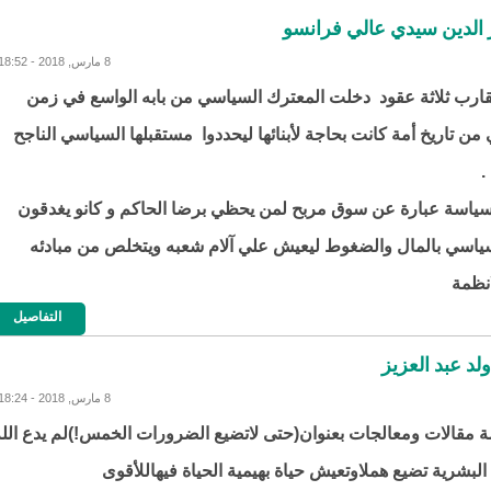
 الدين سيدي عالي فرانسو
8 مارس, 2018 - 18:52
قارب ثلاثة عقود دخلت المعترك السياسي من بابه الواسع في زمن
 من تاريخ أمة كانت بحاجة لأبنائها ليحددوا مستقبلها السياسي الناجح
.
سياسة عبارة عن سوق مربح لمن يحظي برضا الحاكم و كانو يغدقون
ياسي بالمال والضغوط ليعيش علي آلام شعبه ويتخلص من مبادئه
انظمة
التفاصيل
د عبد العزيز
8 مارس, 2018 - 18:24
مقالات ومعالجات بعنوان(حتى لاتضيع الضرورات الخمس!)لم يدع الله
بشرية تضيع هملاوتعيش حياة بهيمية الحياة فيهاللأقوى