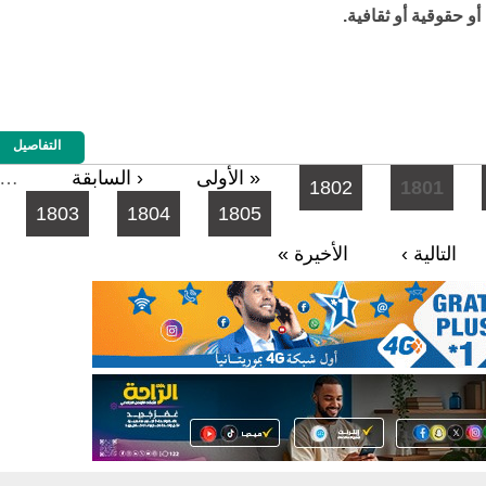
و حقوقية أو ثقافية.
التفاصيل
« الأولى
‹ السابقة
…
1802
1801
1803
1804
1805
التالية ›
الأخيرة »