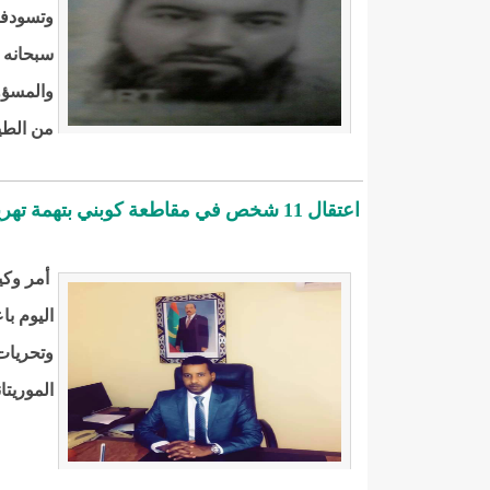
وتسودفيه
سبحانه 
والمسؤو
من الطي
اعتقال 11 شخص في مقاطعة كوبني بتهمة تهريب المخدرات
أمر وكي
وتحريات
الموريتان