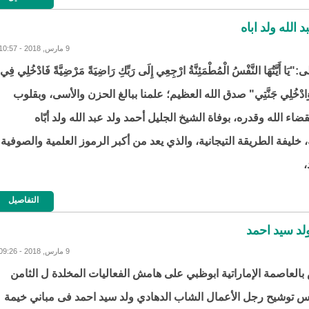
الله ولد اباه
9 مارس, 2018 - 10:57
َا أَيَّتُهَا النَّفْسُ الْمُطْمَئِنَّةُ ارْجِعِي إِلَى رَبِّكِ رَاضِيَةً مَرْضِيَّةً فَادْخُلِي فِي
وَادْخُلِي جَنَّتِي" صدق الله العظيم؛ علمنا ببالغ الحزن والأسى، وبقلوب
ضاء الله وقدره، بوفاة الشيخ الجليل أحمد ولد عبد الله ولد أبّاه
يه، خليفة الطريقة التيجانية، والذي يعد من أكبر الرموز العلمية والصوفية
،
التفاصيل
لد سيد احمد
9 مارس, 2018 - 09:26
العاصمة الإماراتية ابوظبي على هامش الفعاليات المخلدة ل الثامن
 توشيح رجل الأعمال الشاب الدهادي ولد سيد احمد فى مباني خيمة