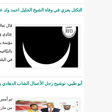
التكتل يعزي في وفاة الشيخ الجليل احمد ولد عبد 
قال تعالى:"ي
عِبَادِي 
مؤمنة بق
بالنبّاغ
في البلد
أبو ظبي: توشيح رجل الأعمال الشاب الدهادي و
تم أمس ب
من مارس