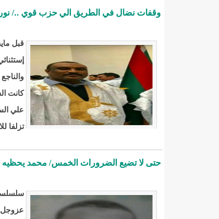
وقفات نضال في الطريق الي حزب قوي ../ نور
قبل ماي
إستثنائي
والناجع 
كانت ال
علي الس
تزلفا لل
حتى لا تضيع الضرورات الخمس/ محمد يحظيه ول
سلسلسة 
عزوجل ال