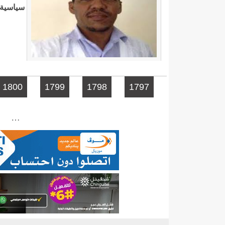
سياسية أ
الصفحات
1800
1799
1798
1797
…