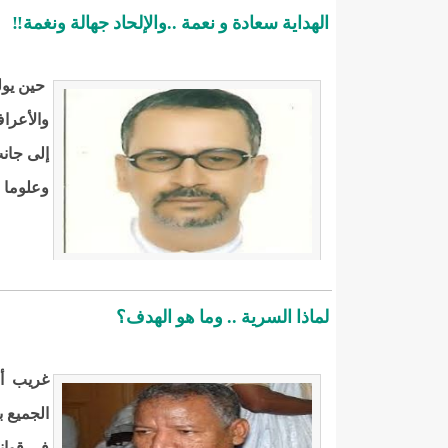
الهداية سعادة و نعمة ..والإلحاد جهالة ونغمة‼
حين يولد
والأعراف 
إلى جانب
وعلوما م
لماذا السرية .. وما هو الهدف؟
غريب أن
في قوان