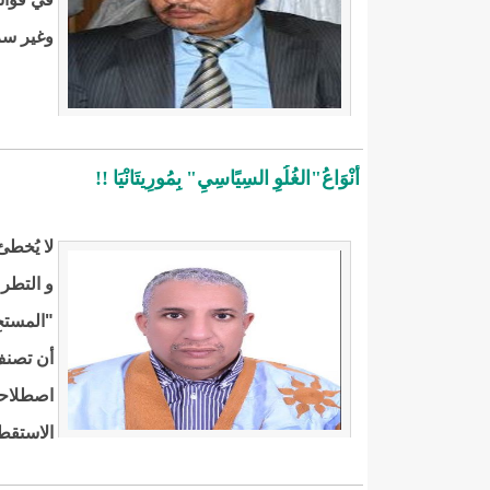
وغير سر
أَنْوَاعُ"الغُلُوِ السِيًاسِيِ" بِمُورِيتَانْيَا !!
لا يُخط
و التطر
"المستجِ
أن تصنف
اصطلاحا
الاستقط