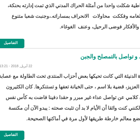
طية شكلت واحدا من أمثلة الحراك المدني الذي تمت إدارته بحنكة،
غامه وفككت محاولات الانحراف بمساراته.،وجنبت شعبا متنوع
 والأفكار فوضى الرحيل، وعنف الغوغاء.
التفاصيل
 و تواصل بالتمصلح والجبن
22 أبريل, 2018 - 13:21
 الدنيئة التي كانت تحيكها بعض أحزاب المنتدى تحت الطاولة مع عصابة
العزيز، قضية بلا اسم ، حتى الخيانة تعفها و تستنكرها. كان الكثيرون
 كلامي عن تواصل عداء غير مبرر و حقدا دفينا فاضت به كأس نفس
نني كنت واثقا أن الأيام لا بد أن تثبت صحته : يبدو الآن أن مكنسة
 تضع معالم خارطة طريقها لأول مرة في أماكنها الصحيحة.
التفاصيل