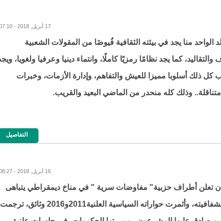
17 أبريل, 2018 - 07:10
 الواحد منا يجد في بيئته الثقافية فُيوضَا من المقولات الشعبية
والتقاليد، كما يجد نظامًا رمزيًا كاملًا، وانتماء دينيا وعرفيا ولغويا، ويجد
 كل ذلك أسلوبا مميزا للعيش والتفاهم، وإدارة الأزمات، وخبرات
تناقلة.. وذلك كله منحدر من الماضي البعيد والقريب.
التفاصيل
16 أبريل, 2018 - 08:27
 تعلن أطراف حزبية" مفاوضات سرية " في مناخ ديمقراطي يتباهى
الجميع بشفافيته، وأثمرت حواراته السياسية العلنية2011و2016 وثائق، ترجمت
ين صادق عليها المشرعون، ومررتها الحكومات، في جلسات علنية