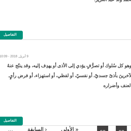
التفاصيل
9 أبريل, 2018 - 10:09
و كل سُلوك أو تصرُّفٍ يؤدي إلى الأذى أو يهدِف إليه، وقد ينتُج عنهُ
لآخرينَ بأذىً جسديّ، أو نفسيّ، أو لفظي، أو استهزاء، أو فرض رأيٍ.
لعنف وأضراره
التفاصيل
« الأولى
‹ السابقة
…