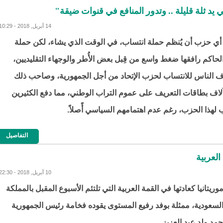
د ثلة قليلة .. وتدور المنافع في قنوات ضيقة"
14 أبريل, 2018 - 10:29
ي حزب أن يُنظم حملة انتساب، في الوقت الذي يشاء، لكن حملة
حاكم رافقها ضغط واسع من قِبل بعض الأُطر والوجهاء التقليديين،
اف الناس للانتساب لحزب الإتحاد من أجل الجمهورية، وصاحب ذلك
آلاف بطاقات التعريف على عموم التراب الوطني، مما دفع الكثيرين
 لهذا الحزب، رغم عدم اهتمامهم السياسي أًصلاً.
التفاصيل
لعربية
10 أبريل, 2018 - 22:30
ريتانيا كعادتها في القمة العربية التي تلتئم الأسبوع المقبل بالمملكة
السعودية، ممثلة بوفد رفيع المستوى يقوده فخامة رئيس الجمهورية
مد ولد عبد العزيز.