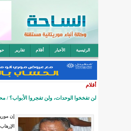
الرئيسية
الأخبار
أقلام
تقارير
حو
فقيه موريتاني: يمكن لأربعة رجال أن يتناوبوا على نكا
أقلام
لن تفخخوا الوحدات، ولن تفجروا الأبواب؟ / 
إن موريت
الإرهاب